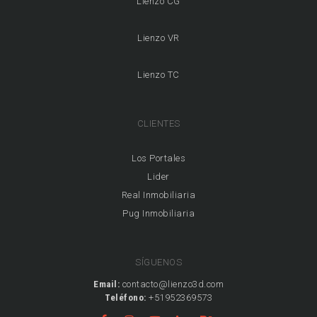
Lienzo CG
Lienzo VR
Lienzo TC
CLIENTES
Los Portales
Lider
Real Inmobiliaria
Pug Inmobiliaria
SÍGUENOS
Email:
contacto@lienzo3d.com
Teléfono:
+51952369573