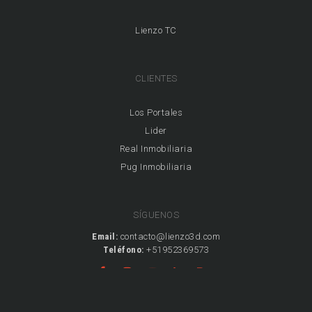
Lienzo TC
CLIENTES
Los Portales
Lider
Real Inmobiliaria
Pug Inmobiliaria
SÍGUENOS
Email:
contacto@lienzo3d.com
Teléfono:
+51952369573