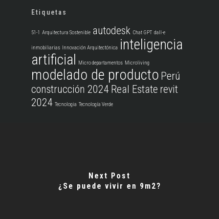
Etiquetas
autodesk
51-1
Arquitectura Sostenible
Chat GPT
dall-e
inteligencia
inmobiliarias
Innovación Arquitectónica
artificial
Micro departamentos
Microliving
modelado de producto
Perú
construcción 2024
Real Estate
revit
2024
Tecnologia
Tecnología Verde
Next Post
¿Se puede vivir en 9m2?