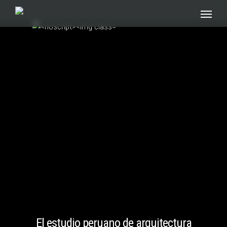
Skip
to
main
content
El estudio peruano de arquitectura